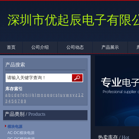
深圳市优起辰电子有限
首页
公司介绍
公司动态
产品展示
产品搜索
库存索引
a
b
c
d
e
f
g
h
i
j
k
l
m
n
o
p
q
r
s
t
u
v
w
x
y
z
1
2
3
4
5
6
7
8
9
产品类别 /
Products
模块电源
AC-DC模块电源
热卖库存 /
Hot