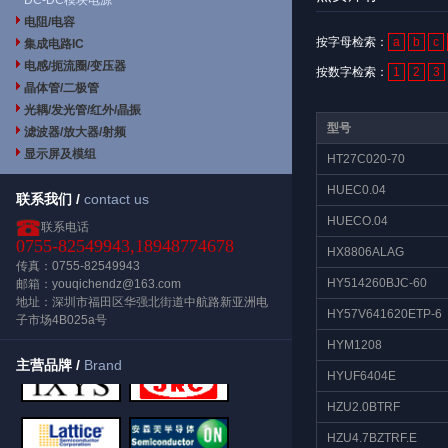
DC-DC模块电源
电阻/电容
按字母检索：
a
b
c
集成电路IC
电感/扼流圈/变压器
按数字检索：
1
2
3
晶体管/二极管
光耦/发光管/红外/晶振
型号
滤波器/放大器/射频
显示屏及模组
HT27C020-70
HUEC0.04
联系我们 /
contact us
HUECO.04
联系电话
0755-82549943,18948774678
HX8806ALAG
传真：0755-82549943
HY514260BJC-60
邮箱：youqichendz@163.com
地址：深圳市福田区华强北街道中航路新亚洲电
HY57V641620ETP-6
子市场4B025a号
HYM1208
主营品牌 /
Brand
HYUF6404E
HZU2.0BTRF
HZU4.7BZTRF.E