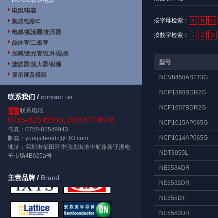
DC-DC模块电源
电阻/电容
按字母检索：
a
b
c
集成电路IC
电感/扼流圈/变压器
按数字检索：
1
2
3
晶体管/二极管
光耦/发光管/红外/晶振
型号
滤波器/放大器/射频
显示屏及模组
NCV8450ASTT3G
NCP1380BDR2G
联系我们 /
contact us
NCP1607BDR2G
联系电话
0755-82549943,18948774678
NCP1015AP065G
传真：0755-82549943
NCP1014AP065G
邮箱：youqichendz@163.com
地址：深圳市福田区华强北街道中航路新亚洲电
NDT3055L
子市场4B025a号
NE5534DR
主营品牌 /
Brand
NE5532DR
NE555DT
NE5562DR