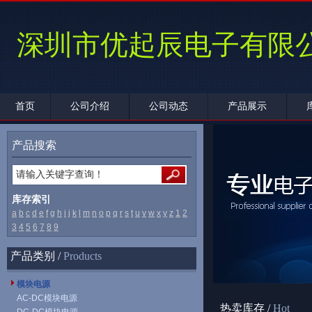
深圳市优起辰电子有限
首页
公司介绍
公司动态
产品展示
产品搜索
库存索引
a
b
c
d
e
f
g
h
i
j
k
l
m
n
o
p
q
r
s
t
u
v
w
x
y
z
1
2
3
4
5
6
7
8
9
产品类别 /
Products
模块电源
AC-DC模块电源
热卖库存 /
Hot