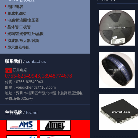
DC-DC模块电源
电阻/电容
集成电路IC
电感/扼流圈/变压器
晶体管/二极管
光耦/发光管/红外/晶振
滤波器/放大器/射频
显示屏及模组
联系我们 /
contact us
联系电话
0755-82549943,18948774678
传真：0755-82549943
邮箱：youqichendz@163.com
地址：深圳市福田区华强北街道中航路新亚洲电
子市场4B025a号
主营品牌 /
Brand