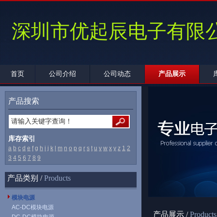
深圳市优起辰电子有限
首页
公司介绍
公司动态
产品展示
产品搜索
库存索引
a
b
c
d
e
f
g
h
i
j
k
l
m
n
o
p
q
r
s
t
u
v
w
x
y
z
1
2
3
4
5
6
7
8
9
产品类别 /
Products
模块电源
AC-DC模块电源
产品展示 /
Products