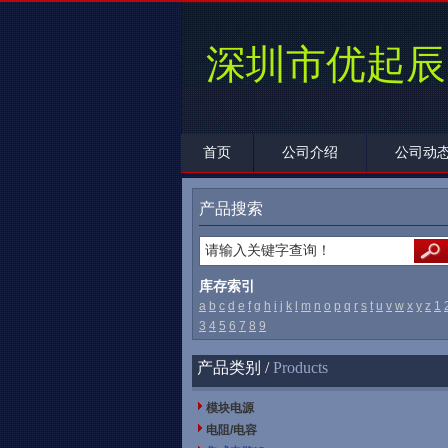
深圳市优起辰
首页
公司介绍
公司动
产品搜索
库存索引
a
b
c
d
e
f
g
h
i
j
k
l
m
n
o
p
q
r
s
t
u
v
w
x
y
z
1
3
4
5
6
7
8
9
产品类别 /
Products
模块电源
电阻/电容