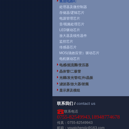
集成电路IC
处理器及微控制器
存储器/逻辑芯片
电源管理芯片
音/视频处理芯片
LED驱动芯片
放大器及线性器件
监控芯片
传感器芯片
MOS(场效应管）驱动芯片
电机驱动芯片
电感/扼流圈/变压器
晶体管/二极管
光耦/发光管/红外/晶振
滤波器/放大器/射频
显示屏及模组
联系我们 /
contact us
联系电话
0755-82549943,18948774678
传真：0755-82549943
邮箱：youqichendz@163.com