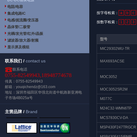
DC-DC模块电源
电阻/电容
按字母检索：
a
b
c
集成电路IC
电感/扼流圈/变压器
按数字检索：
1
2
3
晶体管/二极管
光耦/发光管/红外/晶振
型号
滤波器/放大器/射频
显示屏及模组
MIC29302WU-TR
联系我们 /
contact us
MAX693ACSE
联系电话
0755-82549943,18948774678
MOC3052
传真：0755-82549943
邮箱：youqichendz@163.com
MOC3052SR2M
地址：深圳市福田区华强北街道中航路新亚洲电
子市场4B025a号
M077C
M24C32-WMN6TP
主营品牌 /
Brand
MCS7830CV-DA
MSP430F247TRGCR
MSP430F415IPMR