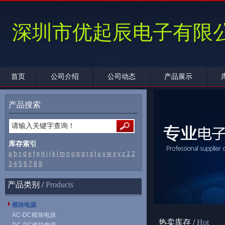
深圳市优起辰电子有限
首页
公司介绍
公司动态
产品展示
产品搜索
库存索引
a
b
c
d
e
f
g
h
i
j
k
l
m
n
o
p
q
r
s
t
u
v
w
x
y
z
1
2
3
4
5
6
7
8
9
产品类别 /
Products
模块电源
AC-DC模块电源
热卖库存 /
Hot