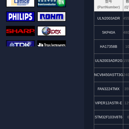
型号
(PartNumber)
(Q
ULN2003ADR
45
5KP40A
48
HA17358B
1
ULN2003ADR2G
15
NCV8450ASTT3G
24
FAN3224TMX
35
VIPER12ASTR-E
12
STM32F103V8T6