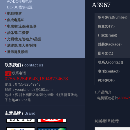
AC-DC模块电源
A3967
DC-DC模块电源
电阻/电容
型号(PratNumber)
集成电路IC
电感/扼流圈/变压器
数量(QTY.)
晶体管/二极管
厂家(Brand)
光耦/发光管/红外/晶振
封装(Package)
滤波器/放大器/射频
显示屏及模组
批号(DC.)
联系人(contact)
联系我们 /
contact us
电话(contact)
联系电话
0755-82549943,18948774678
PDF(PDF.)
传真：0755-82549943
邮箱：youqichendz@163.com
1.产品简介
地址：深圳市福田区华强北街道中航路新亚洲电
电机驱动芯片
A3967
子市场4B025a号
主营品牌 /
Brand
相关型号推荐