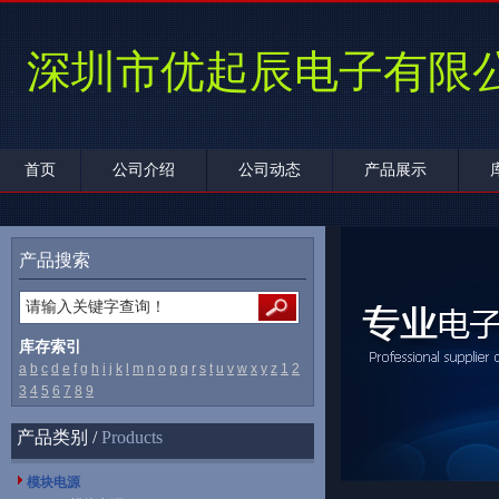
深圳市优起辰电子有限
首页
公司介绍
公司动态
产品展示
产品搜索
库存索引
a
b
c
d
e
f
g
h
i
j
k
l
m
n
o
p
q
r
s
t
u
v
w
x
y
z
1
2
3
4
5
6
7
8
9
产品类别 /
Products
模块电源