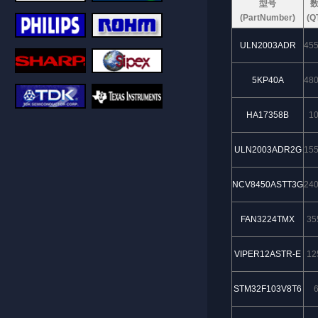
型号
(PartNumber)
(Q
ULN2003ADR
45
5KP40A
48
HA17358B
1
ULN2003ADR2G
15
NCV8450ASTT3G
24
FAN3224TMX
35
VIPER12ASTR-E
12
STM32F103V8T6