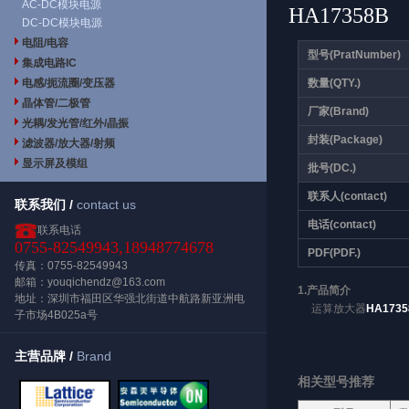
AC-DC模块电源
HA17358B
DC-DC模块电源
电阻/电容
型号(PratNumber)
集成电路IC
电感/扼流圈/变压器
数量(QTY.)
晶体管/二极管
厂家(Brand)
光耦/发光管/红外/晶振
封装(Package)
滤波器/放大器/射频
显示屏及模组
批号(DC.)
联系人(contact)
联系我们 /
contact us
电话(contact)
联系电话
0755-82549943,18948774678
PDF(PDF.)
传真：0755-82549943
邮箱：youqichendz@163.com
1.产品简介
地址：深圳市福田区华强北街道中航路新亚洲电
运算放大器
HA1735
子市场4B025a号
主营品牌 /
Brand
相关型号推荐