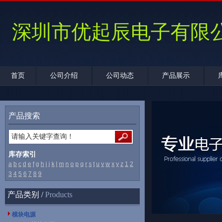
深圳市优起辰电子有限
首页
公司介绍
公司动态
产品展示
产品搜索
库存索引
a
b
c
d
e
f
g
h
i
j
k
l
m
n
o
p
q
r
s
t
u
v
w
x
y
z
1
2
3
4
5
6
7
8
9
产品类别 /
Products
模块电源