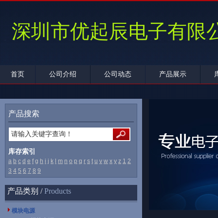
深圳市优起辰电子有限
首页
公司介绍
公司动态
产品展示
产品搜索
库存索引
a
b
c
d
e
f
g
h
i
j
k
l
m
n
o
p
q
r
s
t
u
v
w
x
y
z
1
2
3
4
5
6
7
8
9
产品类别 /
Products
模块电源