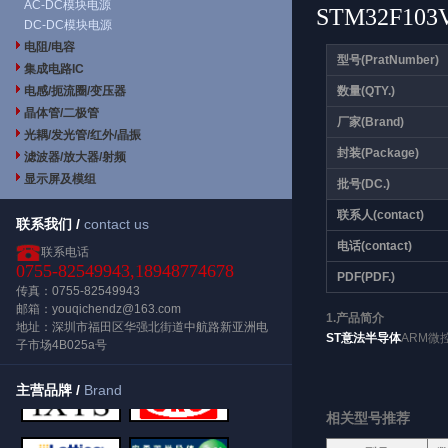
AC-DC模块电源
STM32F103
DC-DC模块电源
电阻/电容
型号(PratNumber)
集成电路IC
电感/扼流圈/变压器
数量(QTY.)
晶体管/二极管
厂家(Brand)
光耦/发光管/红外/晶振
封装(Package)
滤波器/放大器/射频
显示屏及模组
批号(DC.)
联系人(contact)
联系我们 /
contact us
电话(contact)
联系电话
0755-82549943,18948774678
PDF(PDF.)
传真：0755-82549943
邮箱：youqichendz@163.com
1.产品简介
地址：深圳市福田区华强北街道中航路新亚洲电
ST意法半导体
ARM微
子市场4B025a号
主营品牌 /
Brand
相关型号推荐