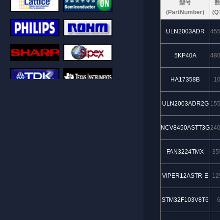
型号
(PartNumber)
(Q
ULN2003ADR
45
5KP40A
48
HA17358B
1
ULN2003ADR2G
15
NCV8450ASTT3G
24
FAN3224TMX
35
VIPER12ASTR-E
12
STM32F103V8T6